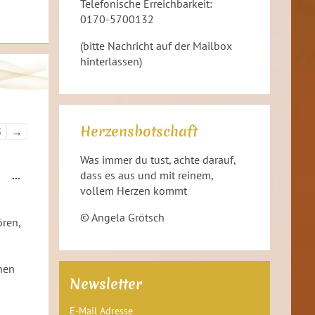
Telefonische Erreichbarkeit:
0170-5700132
(bitte Nachricht auf der Mailbox
hinterlassen)
Herzensbotschaft
5
→
Was immer du tust, achte darauf,
e
Diese
...
dass es aus und mit reinem,
Metabox
vollem Herzen kommt
ein-/ausblenden.
© Angela Grötsch
ören,
nen
Newsletter
E-Mail Adresse