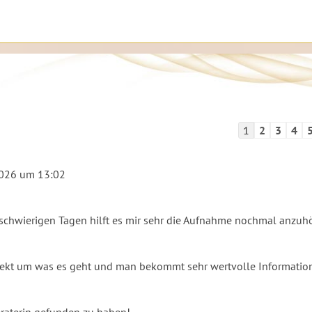
Navigation
1
2
3
4
der
Gästebuchlist
2026
um
13:02
n schwierigen Tagen hilft es mir sehr die Aufnahme nochmal anzuh
 direkt um was es geht und man bekommt sehr wertvolle Informatio