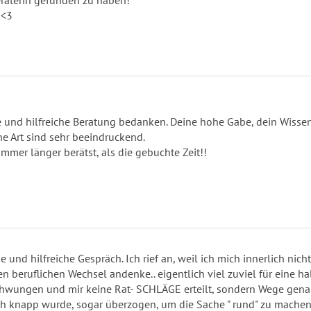
raterin gefunden zu haben!
 <3
 und hilfreiche Beratung bedanken. Deine hohe Gabe, dein Wisse
he Art sind sehr beeindruckend.
immer länger berätst, als die gebuchte Zeit!!
 und hilfreiche Gespräch. Ich rief an, weil ich mich innerlich nich
beruflichen Wechsel andenke.. eigentlich viel zuviel für eine ha
schwungen und mir keine Rat- SCHLÄGE erteilt, sondern Wege gena
och knapp wurde, sogar überzogen, um die Sache " rund" zu machen