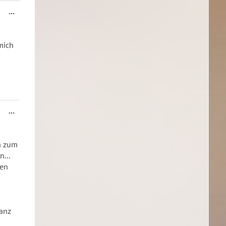
Diese
...
Metabox
ein-/ausblenden.
mich
Diese
...
Metabox
ein-/ausblenden.
a zum
...
sen
ganz