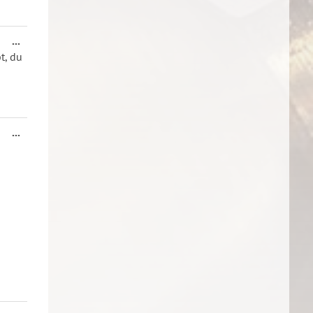
Diese
...
Metabox
t, du
ein-/ausblenden.
Diese
...
Metabox
ein-/ausblenden.