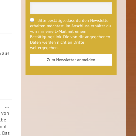
Bitte bestätige, dass du den Newsletter
erhalten möchtest. Im Anschluss erhältst du
von mir eine E-Mail mit einem
Bestätigungslink. Die von dir angegebenen
Diese
...
Daten werden nicht an Dritte
Metabox
weitergegeben.
ein-/ausblenden.
n aus
Diese
...
Metabox
t von
ein-/ausblenden.
lbe
nnt
. Das