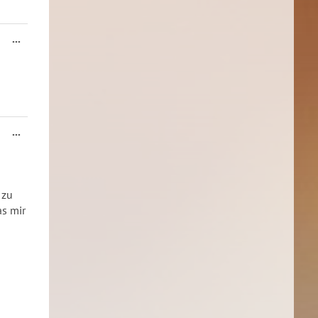
Diese
...
Metabox
ein-/ausblenden.
Diese
...
Metabox
ein-/ausblenden.
 zu
as mir