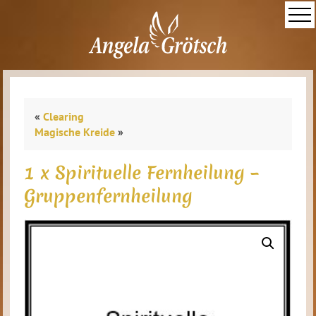
«
Clearing
Magische Kreide
»
1 x Spirituelle Fernheilung –
Gruppenfernheilung